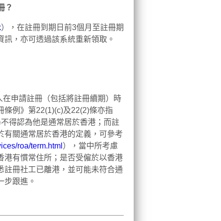
冊？
k
），在註冊到期日前3個月至註冊期
資訊，亦可透過該系統重新領取。
申請人在申請註冊（包括將註冊續期）時
22(1)(c)及22(2)條亦指
局不得認為他是通常居於香港；而註
於有關通常居於香港的定義，可參考
ices/roa/term.html
），當中所考慮
香港有慣常住所；是否受僱於以香港
悉註冊社工已離港，並可能未符合通
一步跟進。