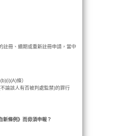
士的註冊、續期或重新註冊申請，當中
i)(A)條）
不論該人有否被判處監禁)的罪行
犯自新條例》而毋須申報？