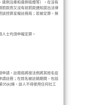
、違例泊車和違例吸煙等），在沒有
額罰款而又沒有就罰款通知提出法律
把該控罪呈報註冊局；若被定罪，無
冊人士均須申報定罪。
期申請，註冊局將按法例將其姓名從
申請註冊；在姓名被註銷期間，包括
35(k)條，該人不得使用任何社工