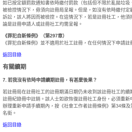
如已按定額罰款通知書依時繳付罰款（包括但不限於亂拋垃圾
被檢控情況下，毋須向註冊局呈報。但是，如沒有依時繳付定
訴訟，該人將因而被檢控。在這情況下，若是註冊社工，他須
論是註冊申請人或註冊社工均需呈報。
《罪犯自新條例》（第297章）
《罪犯自新條例》並不適用於社工註冊，在任何情況下申請註
返回目錄
有關續期
7. 若我沒有依時申請續期註冊，有甚麼後果？
若註冊局在註冊社工的註冊期滿日期仍未收到該註冊社工的續
註冊紀錄冊中註銷。該人士如欲恢復註冊社工身份，必須重新
辦理重新申請手續期內，按《社會工作者註冊條例》第34條及第
名銜。
返回目錄