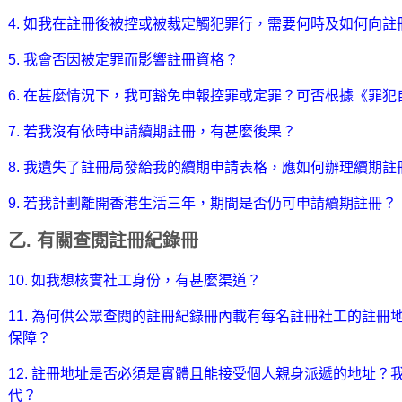
4. 如我在註冊後被控或被裁定觸犯罪行，需要何時及如何向註
5. 我會否因被定罪而影響註冊資格？
6. 在甚麼情況下，我可豁免申報控罪或定罪？可否根據《罪
7. 若我沒有依時申請續期註冊，有甚麼後果？
8. 我遺失了註冊局發給我的續期申請表格，應如何辦理續期註
9. 若我計劃離開香港生活三年，期間是否仍可申請續期註冊？
乙. 有關查閱註冊紀錄冊
10. 如我想核實社工身份，有甚麼渠道？
11. 為何供公眾查閱的註冊紀錄冊內載有每名註冊社工的註
保障？
12. 註冊地址是否必須是實體且能接受個人親身派遞的地址？
代？